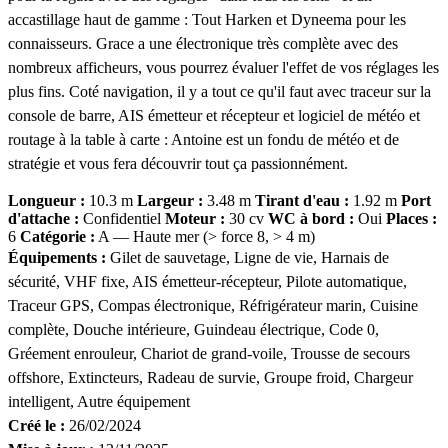
accastillage haut de gamme : Tout Harken et Dyneema pour les
connaisseurs. Grace a une électronique très complète avec des
nombreux afficheurs, vous pourrez évaluer l'effet de vos réglages les
plus fins. Coté navigation, il y a tout ce qu'il faut avec traceur sur la
console de barre, AIS émetteur et récepteur et logiciel de météo et
routage à la table à carte : Antoine est un fondu de météo et de
stratégie et vous fera découvrir tout ça passionnément.
Longueur :
10.3 m
Largeur :
3.48 m
Tirant d'eau :
1.92 m
Port
d'attache :
Confidentiel
Moteur :
30 cv
WC à bord :
Oui
Places :
6
Catégorie :
A — Haute mer (> force 8, > 4 m)
Équipements :
Gilet de sauvetage, Ligne de vie, Harnais de
sécurité, VHF fixe, AIS émetteur-récepteur, Pilote automatique,
Traceur GPS, Compas électronique, Réfrigérateur marin, Cuisine
complète, Douche intérieure, Guindeau électrique, Code 0,
Gréement enrouleur, Chariot de grand-voile, Trousse de secours
offshore, Extincteurs, Radeau de survie, Groupe froid, Chargeur
intelligent, Autre équipement
Créé le :
26/02/2024