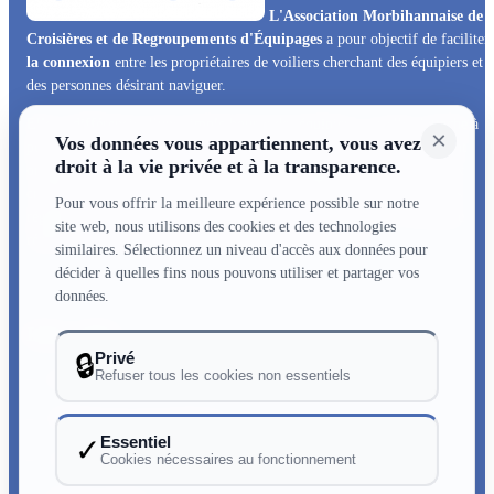
L'Association Morbihannaise de
Croisières et de Regroupements d'Équipages
a pour objectif de faciliter
la connexion
entre les propriétaires de voiliers cherchant des équipiers et
des personnes désirant naviguer.
Elle se différencie d’une simple bourse des équipiers, car elle s’attache à
×
Vos données vous appartiennent, vous avez
pérenniser les relations entre ses membres. Des soirées mensuelles sont
droit à la vie privée et à la transparence.
organisées, animées par un thème lié à la navigation, aux bateaux, aux
croisières, à la vie de l’association. La communication d’informations
Pour vous offrir la meilleure expérience possible sur notre
régulières nous permet de mieux nous connaitre et bien sûr la pratique
site web, nous utilisons des cookies et des technologies
répétée de croisières est le cœur de vie de l’association.
similaires. Sélectionnez un niveau d'accès aux données pour
décider à quelles fins nous pouvons utiliser et partager vos
données.
Infos utiles
Privé
🔒
Refuser tous les cookies non essentiels
Qui sommes nous
Adhésions & renouvellement
Essentiel
✓
Contactez-nous
Cookies nécessaires au fonctionnement