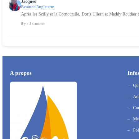
Jacques
Retour d'Angleterre
Après les Scilly et la Cornouaille, Doris Ullern et Maddy Roudier 
il y a 3 semaines
A propos
Infos
Qu
Adh
Con
Men
Pol