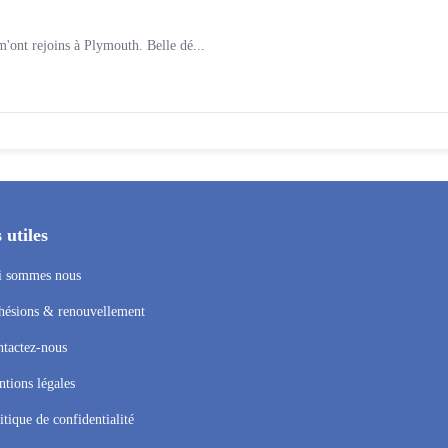
m'ont rejoins à Plymouth. Belle dé...
 utiles
i sommes nous
ésions & renouvellement
tactez-nous
tions légales
itique de confidentialité