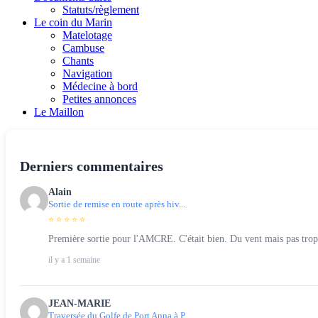
Statuts/règlement
Le coin du Marin
Matelotage
Cambuse
Chants
Navigation
Médecine à bord
Petites annonces
Le Maillon
Derniers commentaires
Alain
Sortie de remise en route après hiv...
⭐ ⭐ ⭐ ⭐ ⭐
Première sortie pour l'AMCRE. C'était bien. Du vent mais pas trop (
il y a 1 semaine
JEAN-MARIE
Traversée du Golfe de Port Anna à P...