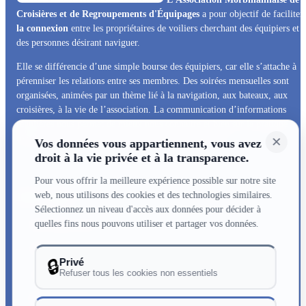
Croisières et de Regroupements d'Équipages
a pour objectif de faciliter
la connexion
entre les propriétaires de voiliers cherchant des équipiers et
des personnes désirant naviguer.
Elle se différencie d’une simple bourse des équipiers, car elle s’attache à
pérenniser les relations entre ses membres. Des soirées mensuelles sont
organisées, animées par un thème lié à la navigation, aux bateaux, aux
croisières, à la vie de l’association. La communication d’informations
régulières nous permet de mieux nous connaitre et bien sûr la pratique
×
répétée de croisières est le cœur de vie de l’association.
Vos données vous appartiennent, vous avez
droit à la vie privée et à la transparence.
Pour vous offrir la meilleure expérience possible sur notre site
web, nous utilisons des cookies et des technologies similaires.
Infos utiles
Sélectionnez un niveau d'accès aux données pour décider à
quelles fins nous pouvons utiliser et partager vos données.
Qui sommes nous
Adhésions & renouvellement
Privé
🔒
Refuser tous les cookies non essentiels
Contactez-nous
Mentions légales