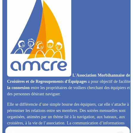
L'Association Morbihannaise de
Croisières et de Regroupements d'Équipages
a pour objectif de faciliter
la connexion
entre les propriétaires de voiliers cherchant des équipiers et
des personnes désirant naviguer.
Elle se différencie d’une simple bourse des équipiers, car elle s’attache à
pérenniser les relations entre ses membres. Des soirées mensuelles sont
organisées, animées par un thème lié à la navigation, aux bateaux, aux
croisières, à la vie de l’association. La communication d’informations
régulières nous permet de mieux nous connaitre et bien sûr la pratique