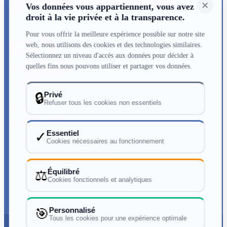
×
répétée de croisières est le cœur de vie de l’association.
Vos données vous appartiennent, vous avez
droit à la vie privée et à la transparence.
Pour vous offrir la meilleure expérience possible sur notre site
web, nous utilisons des cookies et des technologies similaires.
Infos utiles
Sélectionnez un niveau d'accès aux données pour décider à
quelles fins nous pouvons utiliser et partager vos données.
Qui sommes nous
Adhésions & renouvellement
Privé
🔒
Refuser tous les cookies non essentiels
Contactez-nous
Mentions légales
Essentiel
✓
Cookies nécessaires au fonctionnement
Politique de confidentialité
Les cookies et leurs importances
Équilibré
⚖️
Cookies fonctionnels et analytiques
Personnalisé
🎯
Tous les cookies pour une expérience optimale
© 2026 AMCRE — Tous droits réservés