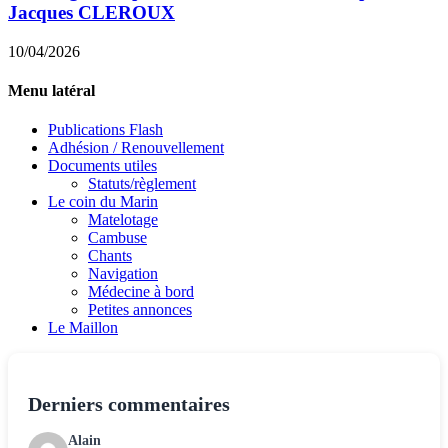
Jacques CLEROUX
10/04/2026
Menu latéral
Publications Flash
Adhésion / Renouvellement
Documents utiles
Statuts/règlement
Le coin du Marin
Matelotage
Cambuse
Chants
Navigation
Médecine à bord
Petites annonces
Le Maillon
Derniers commentaires
Alain