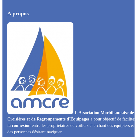
A propos
L'Association Morbihannaise de
Croisières et de Regroupements d'Équipages
a pour objectif de faciliter
la connexion
entre les propriétaires de voiliers cherchant des équipiers et
des personnes désirant naviguer.